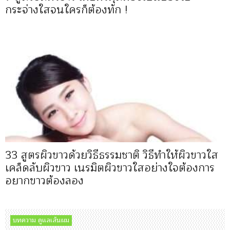
กระจ่างใสจนใครก็ต้องทัก !
33 สูตรผิวขาวด้วยวิธีธรรมชาติ วิธีทำให้ผิวขาวใส
เคล็ดลับผิวขาว เนรมิตผิวขาวใสอย่างใจต้องการ
อยากขาวต้องลอง
บทความ ดูแลเส้นผม