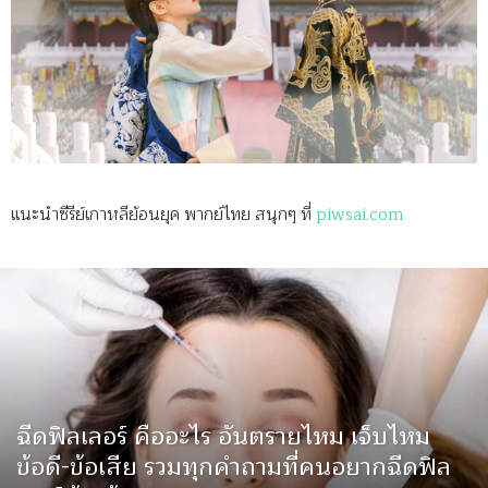
แนะนำซีรีย์เกาหลีย้อนยุค พากย์ไทย สนุกๆ ที่
piwsai.com
ฉีดฟิลเลอร์ คืออะไร อันตรายไหม เจ็บไหม
ข้อดี-ข้อเสีย รวมทุกคำถามที่คนอยากฉีดฟิล